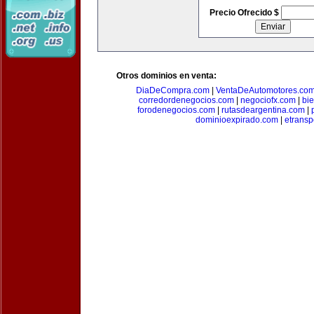
Precio Ofrecido $
Otros dominios en venta:
DiaDeCompra.com
|
VentaDeAutomotores.co
corredordenegocios.com
|
negociofx.com
|
bi
forodenegocios.com
|
rutasdeargentina.com
|
dominioexpirado.com
|
etransp