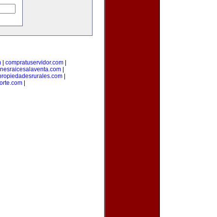
m
|
compratuservidor.com
|
enesraicesalaventa.com
|
propiedadesrurales.com
|
orte.com
|